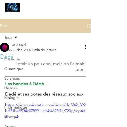
SCIENCES
ET AUTRES PETITES CHOSES ...
Post
Tous
JC Duval
Tous
21 déc. 2025
1 min de lecture
Dédé
Physique
Il était un peu con, mais on l'aimait 
Quantique
bien.
Sciences
Les bandes à Dédé …
Histoire
D
édé et ses potes des réseaux sociaux
Biologie
https://video.wixstatic.com/video/dd5f42_392
Informatique
bd31be9534c0789911cd4f4625f1c/720p/mp4/f
Musique
ile.mp4
Autres