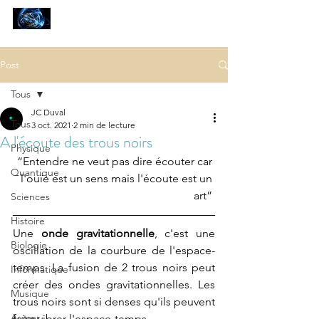
SCIENCES
ET AUTRES PETITES CHOSES ...
Post
Tous
JC Duval
Tous
3 oct. 2021
2 min de lecture
A l'écoute des trous noirs
Physique
“Entendre ne veut pas dire écouter car 
Quantique
l'ouïe est un sens mais l'écoute est un 
art” 
Sciences
Histoire
Une 
onde gravitationnelle
, c'est une 
Biologie
oscillation de la courbure de l'espace-
temps. La fusion de 2 trous noirs peut 
Informatique
créer des ondes gravitationnelles. Les 
Musique
trous noirs sont si denses qu'ils peuvent 
Autres
faire vibrer l'espace-temps.