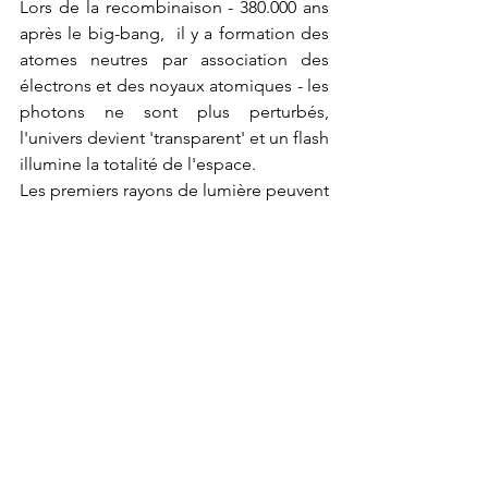
Lors de la recombinaison - 380.000 ans 
après le big-bang,  il y a formation des 
atomes neutres par association des 
électrons et des noyaux atomiques - les 
photons ne sont plus perturbés, 
l'univers devient 'transparent' et un flash 
illumine la totalité de l'espace.
Les premiers rayons de lumière peuvent 
alors se diffuser et on retrouve cette  
trace dans le fond diffus 
cosmologique.