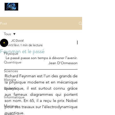
SCIENCES
ET AUTRES PETITES CHOSES ...
Post
Tous
JC Duval
Tous
5 févr.
1 min de lecture
Feynman et le passé
Physique
Le passé passe son temps à dévorer l'avenir.
Quantique
Jean D'Ormesson
Sciences
Richard Feynman est l’un des grands de 
Histoire
la physique moderne et en mécanique 
quantique, il est surtout connu grâce 
Biologie
aux fameux diagrammes qui portent 
Informatique
son nom. En 65, il a reçu le prix Nobel 
Musique
pour ses travaux sur l’électrodynamique 
quantique. 
Autres