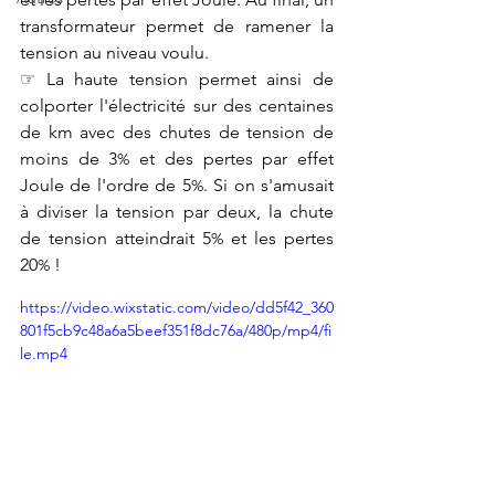
transformateur permet de ramener la 
tension au niveau voulu.
☞ La haute tension permet ainsi de 
colporter l'électricité sur des centaines 
de km avec des chutes de tension de 
moins de 3
 et des pertes par effet 
%
Joule de l'ordre de 5
. Si on s'amusait 
%
à diviser la tension par deux, la chute 
de tension atteindrait 5
 et les pertes 
%
20
 !
%
https://video.wixstatic.com/video/dd5f42_360
801f5cb9c48a6a5beef351f8dc76a/480p/mp4/fi
le.mp4