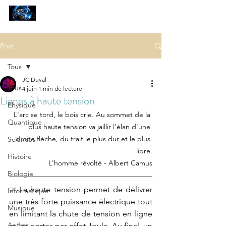
SCIENCES
ET AUTRES PETITES CHOSES ...
Post
Tous
JC Duval
Tous
4 juin
1 min de lecture
Lignes à haute tension
Physique
L'arc se tord, le bois crie. Au sommet de la 
Quantique
plus haute tension va jaillir l'élan d'une 
droite flèche, du trait le plus dur et le plus 
Sciences
libre.
Histoire
L'homme révolté - Albert Camus
Biologie
☞ La haute tension permet de délivrer 
Informatique
une très forte puissance électrique tout 
Musique
en limitant la chute de tension en ligne 
Autres
et les pertes par effet Joule. Au final, un 