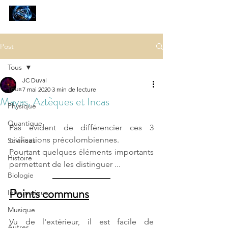
SCIENCES
ET AUTRES PETITES CHOSES ...
Post
Tous
JC Duval
Tous
7 mai 2020
3 min de lecture
Mayas, Aztèques et Incas
Physique
Quantique
Pas évident de différencier ces 3 
civilisations précolombiennes. 
Sciences
Pourtant quelques éléments importants 
Histoire
permettent de les distinguer ...
Biologie
Points communs
Informatique
Musique
Vu de l'extérieur, il est facile de 
Autres