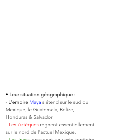
• 
Leur situation géographique :
-
 L'empire 
Maya
s'étend sur le sud du 
Mexique, le Guatemala, Belize, 
Honduras & Salvador
-
Les
 Aztèques 
règnent essentiellement 
sur le nord de l'actuel Mexique.
- 
Les Incas
occupent un vaste territoire 