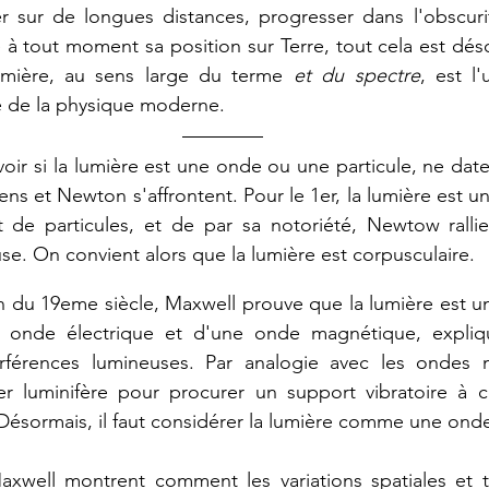
ur de longues distances, progresser dans l'obscurité
 à tout moment sa position sur Terre, tout cela est déso
umière, au sens large du terme 
et du spectre
, est l
 de la physique moderne.
voir
si la
lumière
est
une
onde
ou
une
particule,
ne
dat
ens
et
Newton
s'affrontent.
Pour
le
1er
, 
la
lumière
est
u
t
de
particules, et de par sa notoriété, Newtow rallie
use. On convient alors que la lumière est corpusculaire.
n du 19eme siècle, Maxwell prouve que la lumière est un
e onde électrique et d'une onde magnétique, expliqu
rférences
lumineuses. P
ar analogie avec les ondes 
er
luminifère
pour
procurer
un
support vibratoire à c
Désormais, il faut considérer la lumière comme une ond
xwell montrent comment les variations spatiales et t