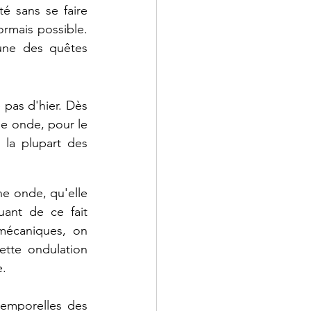
 sans se faire 
rmais possible. 
'une des quêtes 
e
pas
d'hier.
Dès
ne
onde, pour
le
 la plupart des 
e onde, qu'elle 
ant de ce fait 
mécaniques, o
n
ette ondulation 
e.
emporelles des 