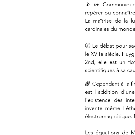
📡 👀 Communiquer s
repérer ou connaître
La maîtrise de la l
cardinales du monde
〄 Le
débat
pour
sa
le
XVIIe
siècle,
Huyg
2nd,
elle
est
un
flo
scientifiques à sa ca
🌈 
Cependant à la fi
est l'addition d'un
l'existence des inte
invente
 même 
l'éth
électromagnétique. 
Les équations de Ma