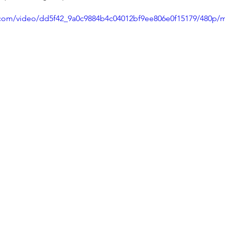
ic.com/video/dd5f42_9a0c9884b4c04012bf9ee806e0f15179/480p/