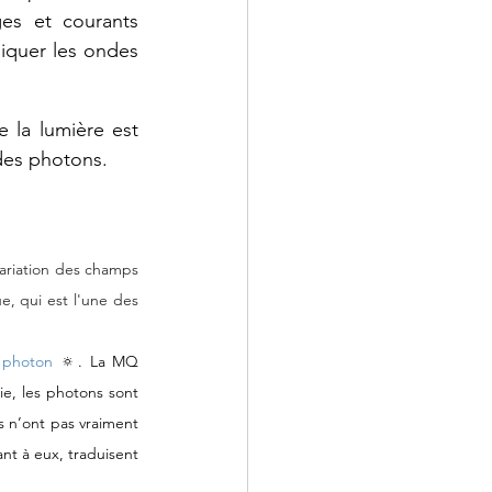
es et courants 
iquer les ondes 
e
la
lumière
est
des
photons.
ariation des champs 
 qui est l'une des 
 
photon
 🔅.
La MQ 
e, les photons sont 
n’ont pas vraiment 
nt à eux, traduisent 