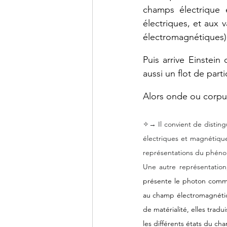
champs électrique e
électriques, et aux
électromagnétiques)
Puis arrive 
Einstein 
aussi 
un
flot
de
parti
Alors onde ou corpusc
✧→ Il convient de disting
électriques et magnétiqu
représentations du phén
Une autre représentation
présente le photon comme 
au champ électromagnétiq
de matérialité, elles trad
les différents états du c