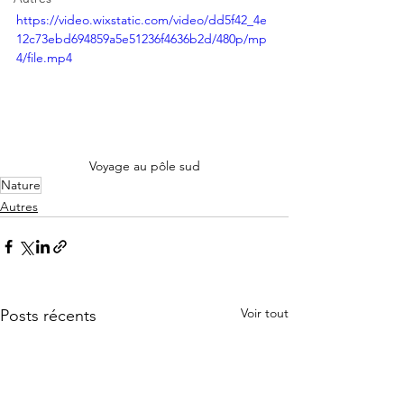
https://video.wixstatic.com/video/dd5f42_4e
12c73ebd694859a5e51236f4636b2d/480p/mp
4/file.mp4
Voyage au pôle sud
Nature
Autres
Voir tout
Posts récents