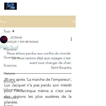
SCIENCES
ET AUTRES PETITES CHOSES ...
Post
Tous
JC Duval
Tous
6 juil.
1 min de lecture
Pôle Sud
Physique
Nous étions perdus aux confins du monde 
Quantique
car nous savions déjà que voyager c’est 
avant tout changer de chair.
Sciences
Saint-Exupéry
Histoire
30 ans après 'La marche de l'empereur', 
Biologie
Luc Jacquet n’a pas perdu son intérêt 
Informatique
pour l'Antarctique même si c’est une 
des régions les plus austères de la 
Musique
planète.
Autres