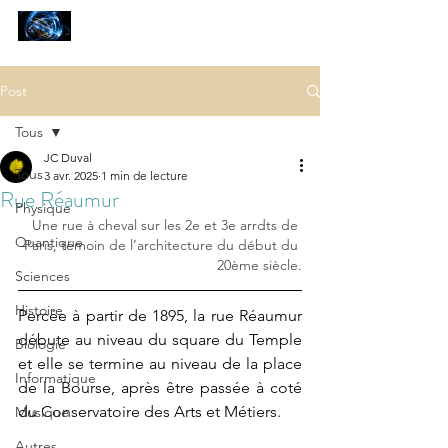
SCIENCES
ET AUTRES PETITES CHOSES ...
Post
Tous
JC Duval
Tous
3 avr. 2025
1 min de lecture
Rue Réaumur
Physique
Une rue 
à cheval sur les 2e et 3e arrdts de 
Quantique
Paris
,
 témoin de l’architecture du début du 
20ème siècle
.
Sciences
Histoire
Percée à partir de 1895, 
la rue Réaumur 
débute au niveau du square du Temple 
Biologie
et elle se termine au niveau de la place 
Informatique
de la Bourse, après être passée à coté 
du Conservatoire des Arts et Métiers.
Musique
Autres