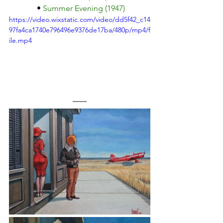
 • 
Summer Evening (1947)
https://video.wixstatic.com/video/dd5f42_c14
97fa4ca1740e796496e9376de17ba/480p/mp4/f
ile.mp4