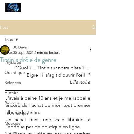
SCIENCES
ET AUTRES PETITES CHOSES ...
Post
Tous
JC Duval
Tous
30 sept. 2021
2 min de lecture
Tintin a drôle de genre
Physique
"Quoi ? ... Tintin sur notre piste ? ... 
Quantique
Bigre ! il s'agit d'ouvrir l'œil !"
L'ile noire
Sciences
Histoire
J'avais à peine 10 ans et je me rappelle 
Biologie
encore de l'achat de mon tout premier 
album de Tintin. 
Informatique
Un achat dans une vraie librairie, à 
Musique
l'époque pas de boutique en ligne.
Autres
Un Tintin qui débute par une sombre 