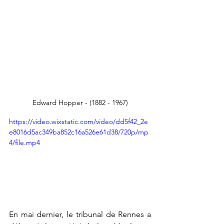
Edward Hopper - (1882 - 1967)
https://video.wixstatic.com/video/dd5f42_2e
e8016d5ac349ba852c16a526e61d38/720p/mp
4/file.mp4
En mai dernier, le tribunal de Rennes a 