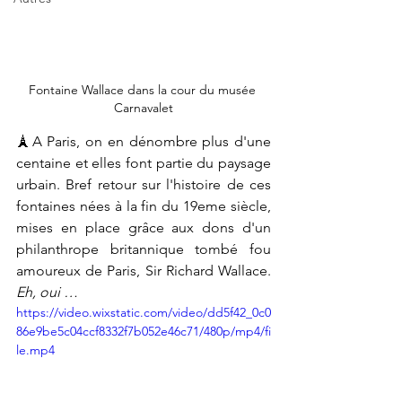
Fontaine Wallace dans la cour du musée 
Carnavalet
🗼A Paris, on en dénombre plus d'une 
centaine et elles font partie du paysage 
urbain. Bref retour sur l'histoire de ces 
fontaines nées à la fin du 19eme siècle, 
mises en place grâce aux dons d'un 
philanthrope britannique tombé fou 
amoureux de Paris, Sir Richard Wallace. 
Eh, oui …
https://video.wixstatic.com/video/dd5f42_0c0
86e9be5c04ccf8332f7b052e46c71/480p/mp4/fi
le.mp4