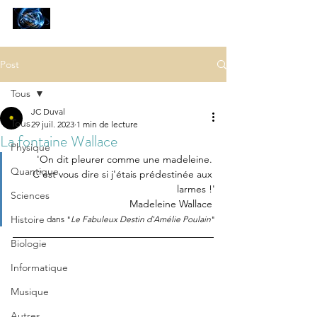
SCIENCES
ET AUTRES PETITES CHOSES ...
Post
Tous
JC Duval
Tous
29 juil. 2023
1 min de lecture
La fontaine Wallace
Physique
'On dit pleurer comme une madeleine. 
Quantique
C'est vous dire si j'étais prédestinée aux 
larmes !'
Sciences
Madeleine Wallace 
Histoire
dans "
Le Fabuleux Destin d'Amélie Poulain
"
Biologie
Informatique
Musique
Autres