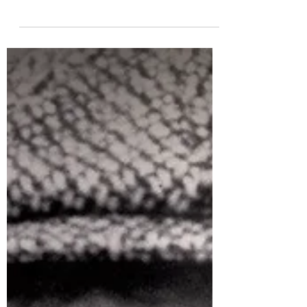
JC Duval
3 déc. 2025
1 min de lecture
Retour vers le présent
Au départ, le peintre a une toile. L'écrivain a une
feuille de papier. Le musicien, lui, a le silence. Keith
Richards