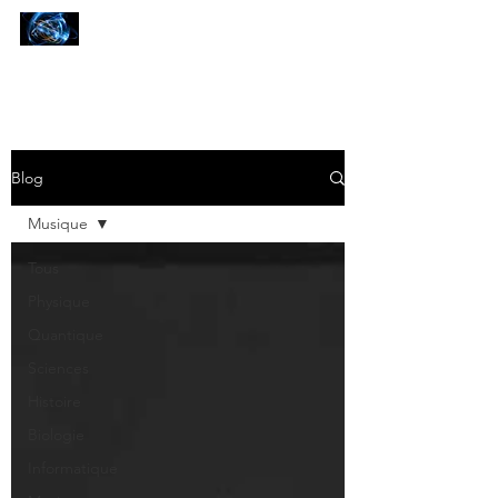
SCIENCES
ET AUTRES PETITES CHOSES ...
Blog
Musique
Tous
Physique
Quantique
Sciences
Histoire
Biologie
Informatique