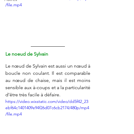
/file.mp4
Le noeud de Sylvain
Le nœud de Sylvain est aussi un nœud à 
boucle non coulant. Il est comparable 
au 
nœud de chaise
, mais il
 est moins 
sensible aux à-coups et a la 
particularité 
d’être très facile à défaire.
https://video.wixstatic.com/video/dd5f42_23
ebf64c1401409e94f26d07c6cb2174/480p/mp4
/file.mp4