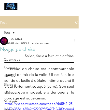
SCIENCES
ET AUTRES PETITES CHOSES ...
Post
Tous
JC Duval
Tous
28 févr. 2025
1 min de lecture
Noeud de chaise
Physique
Solide, facile à faire et à défaire.
Quantique
Sciences
Le nœud de chaise est incontournable 
quand on fait de la voile ! Il est à la fois 
Histoire
solide et facile à défaire même quand il 
Biologie
a été fortement souqué (serré). Son seul 
défaut, être impossible à dénouer si le 
Informatique
cordage est sous-tension.
Musique
https://video.wixstatic.com/video/dd5f42_25
b647b358e1475a9e9222093f9a70b2/480p/mp4
Autres