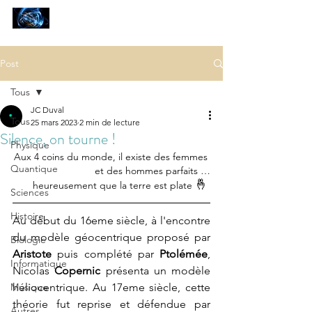
SCIENCES
ET AUTRES PETITES CHOSES ...
Post
Tous
JC Duval
Tous
25 mars 2023
2 min de lecture
Silence, on tourne !
Physique
Aux 4 coins du monde, il existe des femmes 
Quantique
et des hommes parfaits …
🤞
heureusement que la terre est plate 
Sciences
Histoire
Au début du 16eme siècle, à l'encontre 
du modèle géocentrique proposé par 
Biologie
Aristote
 puis complété par 
Ptolémée
, 
Informatique
Nicolas 
Copernic
 présenta un modèle 
Musique
héliocentrique. Au 17eme siècle, cette 
théorie fut reprise et défendue par 
Autres