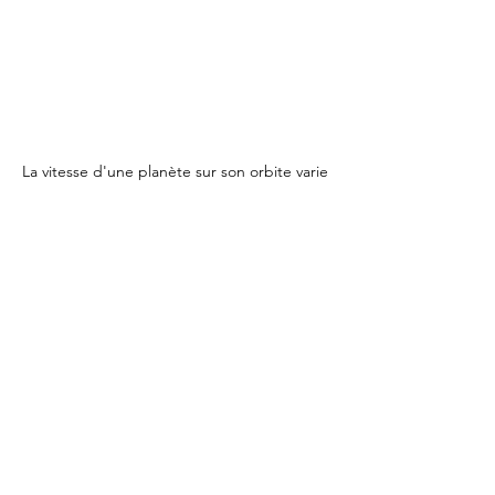
La vitesse d'une planète sur son orbite varie 
en fonction de sa distance au Soleil
3eme loi de Kepler - les périodes
Le carré de la période de l'orbite d'une 
planète est proportionnel au cube de 
sa distance moyenne au Soleil.