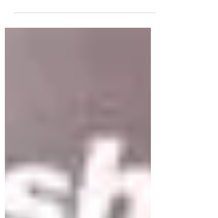
AC/DC
Du rock austro-écossais électrique ... Toute ma
jeunesse ...