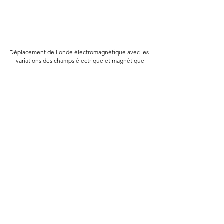
Déplacement de l'onde électromagnétique avec les 
variations des champs électrique et magnétique
Induction
Parizot
Energie
Lumière
Ondes
Physique
Voir tout
Posts récents