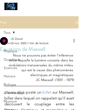
SCIENCES
ET AUTRES PETITES CHOSES ...
Post
Tous
JC Duval
Tous
25 nov. 2025
1 min de lecture
Equations de Maxwell
Physique
Nous ne pouvons pas éviter l'inférence 
Quantique
selon laquelle la lumière consiste dans les 
ondulations transversales du même milieu 
Sciences
qui est la cause des phénomènes 
électriques et magnétiques.
Histoire
 JC Maxwell  (1831 - 1879)
Biologie
J'avais déjà posté un 
billet
 sur Maxwell, 
Informatique
billet dans lequel on rappelait qu'il avait 
Musique
découvert le 
couplage entre les 
Autres
champs électrique et magnétique, et 