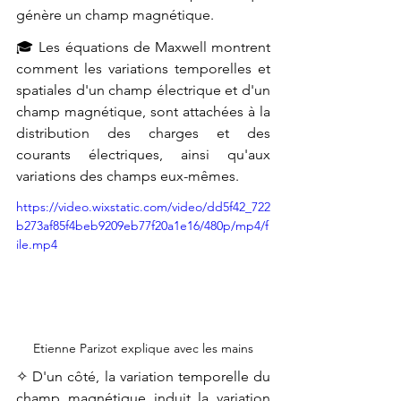
génère un champ magnétique.
🎓 Les équations de Maxwell montrent 
comment les variations temporelles et 
spatiales d'un champ électrique et d'un 
champ magnétique, sont attachées à la 
distribution des charges et des 
courants électriques, ainsi qu'aux 
variations des champs eux-mêmes.
https://video.wixstatic.com/video/dd5f42_722
b273af85f4beb9209eb77f20a1e16/480p/mp4/f
ile.mp4
Etienne Parizot explique avec les mains
✧ D'un côté, 
la variation temporelle du 
champ magnétique induit la variation 