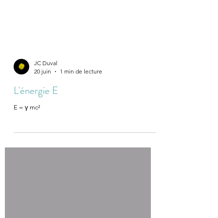
JC Duval
20 juin
1 min de lecture
L'énergie E
E = γ mc²