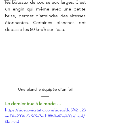
les bateaux de course aux larges. C'est 
un engin qui même avec une petite 
brise, permet d'atteindre des vitesses 
étonnantes. Certaines planches ont 
dépassé les 80 km/h sur l'eau.
Une planche équipée d'un foil
Le dernier truc à la mode …  
https://video.wixstatic.com/video/dd5f42_c23
aef04e2034b5c969a7ed18860a47e/480p/mp4/
file.mp4