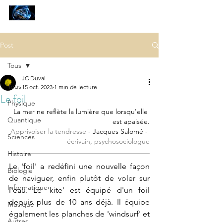
SCIENCES
ET AUTRES PETITES CHOSES ...
Post
Tous
JC Duval
Tous
15 oct. 2023
1 min de lecture
Le foil
Physique
La mer ne reflète la lumière que lorsqu'elle 
Quantique
est apaisée.
Apprivoiser la tendresse
 - Jacques Salomé - 
Sciences
écrivain, psychosociologue
Histoire
Le 'foil' a redéfini une nouvelle façon 
Biologie
de naviguer, enfin plutôt de voler sur 
Informatique
l'eau. Le 'kite' est équipé d'un foil 
depuis plus de 10 ans déjà. Il équipe 
Musique
également les planches de 'windsurf' et 
Autres