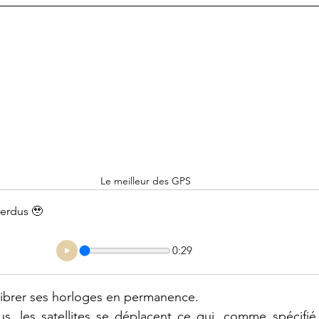
Le meilleur des GPS
perdus 🥹
0:29
librer ses horloges en permanence. 
, les satellites se déplacent ce qui, comme spécifié pa