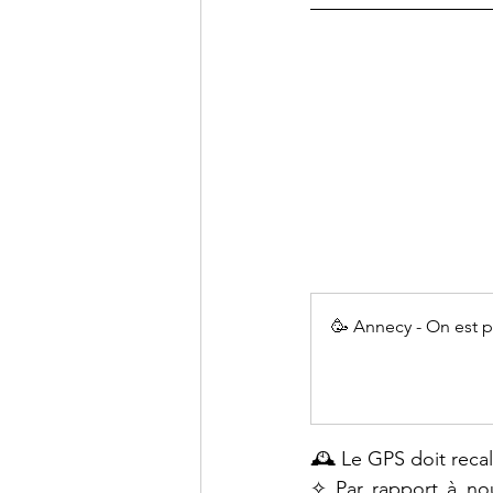
🥳 Annecy - On est 
🕰️ Le GPS doit reca
✧ Par rapport à nous