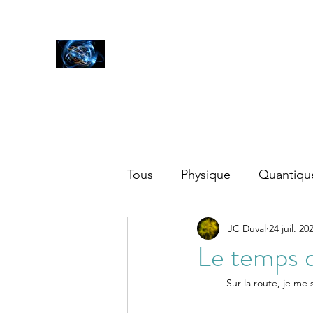
SCIENCES
ET AUTRES PETITES CHOSES ...
Accueil
Blog
Tous
Physique
Quantiqu
JC Duval
24 juil. 20
Autres
Le temps
 Sur la route, je me suis trompé 3 fois de suite, histoire de bien faire comprendre à mon GPS que c'est moi qui 