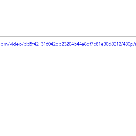
ic.com/video/dd5f42_316042db23204b44a8df7c81e30d8212/480p/