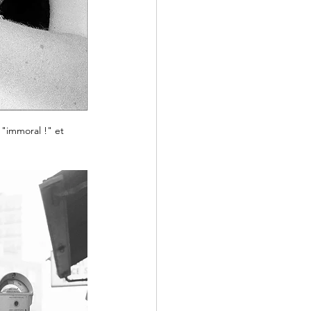
 "immoral !" et 