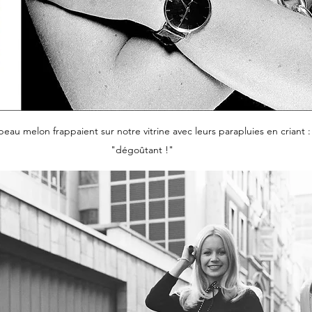
eau melon frappaient sur notre vitrine avec leurs parapluies en criant :
"dégoûtant !"