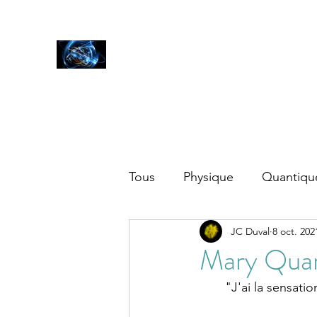
SCIENCES
ET AUTRES PETITES CHOSES ...
Accueil
Blog
Tous
Physique
Quantiqu
JC Duval
8 oct. 202
Autres
Mary Qua
"J'ai la sensati