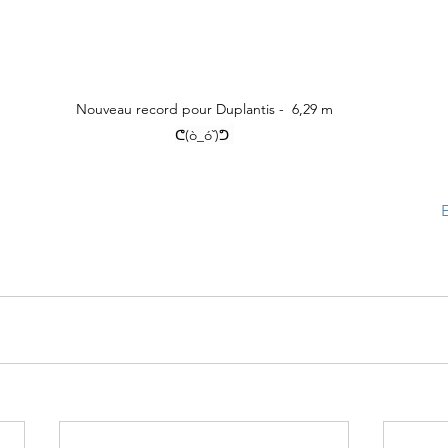
Nouveau record pour Duplantis -  6,29 m
ᕦ(ò_óˇ)ᕤ