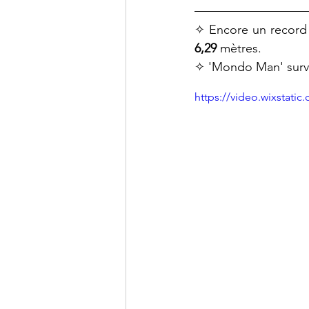
6,29
 mètres. 
✧ 'Mondo Man' survo
https://video.wixstat