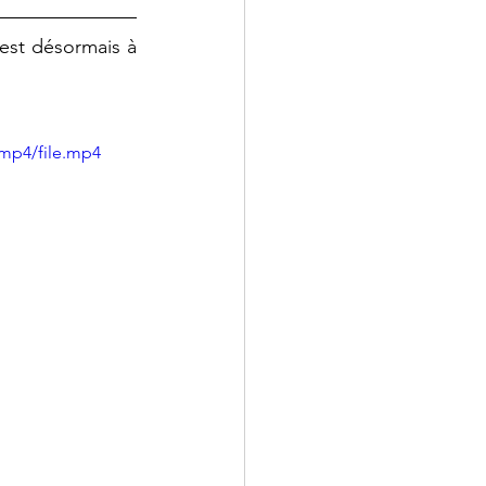
✧ Encore un record du monde pour Armand Duplantis, le 13eme. La barre est désormais à 
mp4/file.mp4