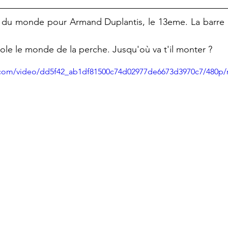
le le monde de la perche. Jusqu'où va t'il monter ?
ic.com/video/dd5f42_ab1df81500c74d02977de6673d3970c7/480p/