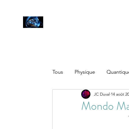
SCIENCES
ET AUTRES PETITES CHOSES ...
Accueil
Blog
Tous
Physique
Quantiqu
JC Duval
14 août 2
Autres
Mondo M