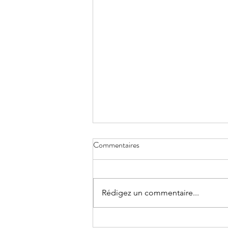
Commentaires
Saut et point G
Rédigez un commentaire...