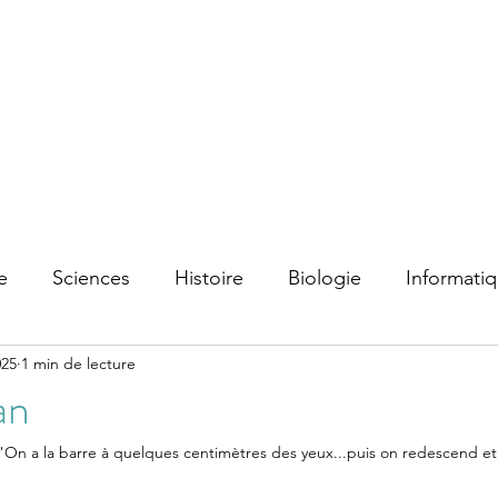
e
Sciences
Histoire
Biologie
Informati
025
1 min de lecture
an
"On a la barre à quelques centimètres des yeux...puis on redescend et o