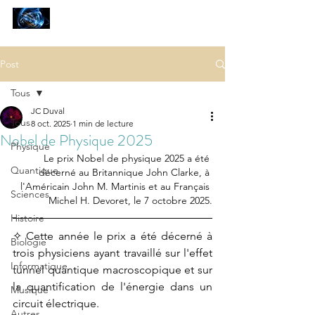
SCIENCES
ET AUTRES PETITES CHOSES ...
Post
Tous
JC Duval
Tous
8 oct. 2025
1 min de lecture
Nobel de Physique 2025
Physique
Le prix Nobel de physique 2025 a été 
Quantique
décerné au Britannique John Clarke, à 
l'Américain John M. Martinis et au Français 
Sciences
Michel H. Devoret, le 7 octobre 2025.
Histoire
✧ Cette année le prix a été décerné à 
Biologie
trois physiciens ayant travaillé sur l'effet 
Informatique
tunnel quantique macroscopique et sur 
la quantification de l'énergie dans un 
Musique
circuit électrique. 
Autres