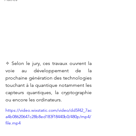
✧ Selon le jury, ces travaux ouvrent
 la 
voie au développement de la 
prochaine génération des technologies 
touchant à la quantique notamment les 
capteurs quantiques, la cryptographie 
ou encore les ordinateurs
.
https://video.wixstatic.com/video/dd5f42_7ac
a4b08620647c28b8ed183f18440b0/480p/mp4/
file.mp4