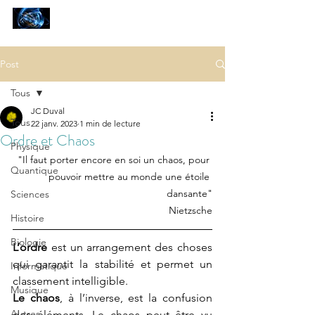
SCIENCES
ET AUTRES PETITES CHOSES ...
Post
Tous
JC Duval
Tous
22 janv. 2023
1 min de lecture
Ordre et Chaos
Physique
"Il faut porter encore en soi un chaos, pour 
Quantique
pouvoir mettre au monde une étoile 
dansante"
Sciences
Nietzsche
Histoire
Biologie
L’ordre 
est un arrangement des choses 
qui garantit la stabilité et permet un 
Informatique
classement intelligible.
Musique
Le chaos
, à l’inverse, est la confusion 
Autres
des éléments. Le chaos peut être vu 