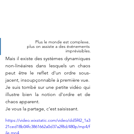
Plus le monde est complexe, 
plus on assiste a des événements 
imprévisibles.
Mais il existe des systèmes dynamiques 
non-linéaires dans lesquels un chaos 
peut être le reflet d'un ordre sous-
jacent, insoupçonnable à première vue.
Je suis tombé sur une petite vidéo qui 
illustre bien la notion d'ordre et de 
chaos apparent. 
Je vous la partage, c'est saisissant.
https://video.wixstatic.com/video/dd5f42_1a3
21ced18b04fc3861662a0d37a2f8d/480p/mp4/f
ile.mp4