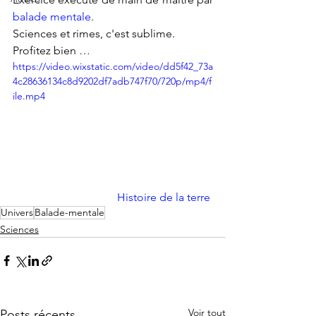
balade mentale
.
Sciences et rimes, c'est sublime. 
Profitez bien …
https://video.wixstatic.com/video/dd5f42_73a
4c28636134c8d9202df7adb747f70/720p/mp4/f
ile.mp4
Histoire de la terre
Univers
Balade-mentale
Sciences
Voir tout
Posts récents