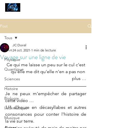
SCIENCES
ET AUTRES PETITES CHOSES ...
Post
Tous
JC Duval
Tous
24 oct. 2021
1 min de lecture
Voyage sur une ligne de vie
Physique
Ce qui me laisse un peu sur le cul c'est 
Quantique
qu'elle me dit qu'elle n'en a pas non 
plus …
Sciences
Histoire
Je ne peux m'empêcher de partager 
Biologie
cette vidéo …
1/4 d'heure en décasyllabes et autres 
Informatique
consonances pour conter l'histoire de 
Musique
la vie sur terre.
Autres
Exercice exécuté de main de maitre par 