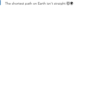
The shortest path on Earth isn't straight 🤯🌍
https://video.wixstatic.com/video/dd5f42_cc1
a452598ad48febdb3ce6f7db8faa8/480p/mp4/
file.mp4
Topologie
Sciences
Voir tout
Posts récents