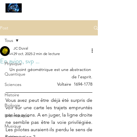
SCIENCES
ET AUTRES PETITES CHOSES ...
Post
Tous
JC Duval
Tous
29 oct. 2025
2 min de lecture
En avion, svp …
Physique
Un point géométrique est une abstraction 
Quantique
de l’esprit.
Voltaire  1694-1778
Sciences
Histoire
Vous avez peut être déjà été surpris de 
Biologie
voir sur une carte les trajets empruntés 
par les avions. A en juger, la ligne droite 
Informatique
ne semble pas être la voie privilégiée. 
Musique
Les pilotes auraient-ils perdu le sens de 
Autres
l’orientation ?