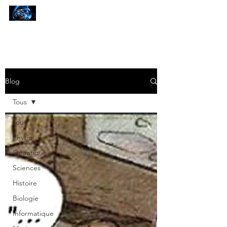
SCIENCES
ET AUTRES PETITES CHOSES ...
Blog
Tous
Tous
Physique
Quantique
Sciences
Histoire
Biologie
Informatique